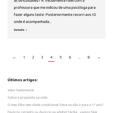
as dificuldades? R: Inicialmente falei com a
professora que me indicou de uma psicóloga para
fazer alguns teste. Posteriormente recorri aos ID
onde é acompanhada…
Details
←
1
2
3
4
5
6
…
8
→
Últimos artigos:
Valor Sentimental
Sobre o propósito na vida!
O meu filho tem idade condicional: Deve ou não ir para o 1.º ano?
Divórcio cinzento ou divórcio na adultez tardia… vamos falar