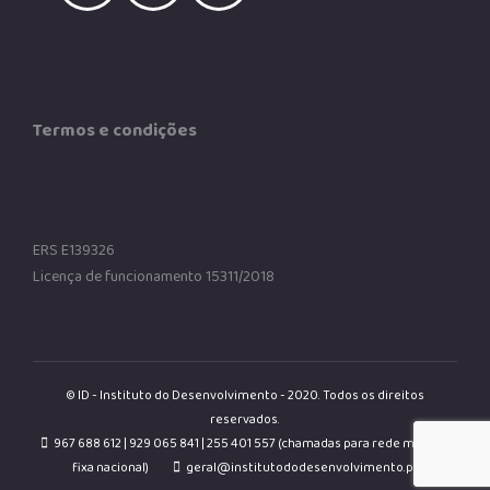
Termos e condições
ERS E139326
Licença de funcionamento 15311/2018
© ID - Instituto do Desenvolvimento - 2020. Todos os direitos
reservados.
967 688 612 | 929 065 841 | 255 401 557 (chamadas para rede móvel e
fixa nacional)
geral@institutododesenvolvimento.pt