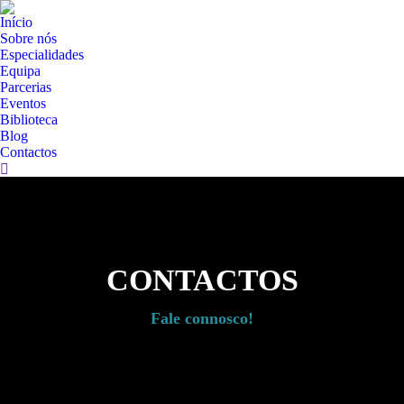
Início
Sobre nós
Especialidades
Equipa
Parcerias
Eventos
Biblioteca
Blog
Contactos
CONTACTOS
Fale connosco!