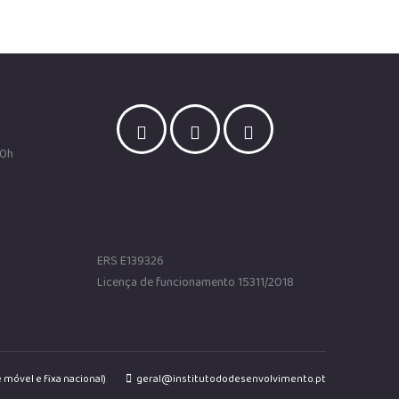
00h
ERS E139326
Licença de funcionamento 15311/2018
 móvel e fixa nacional)
geral@institutododesenvolvimento.pt