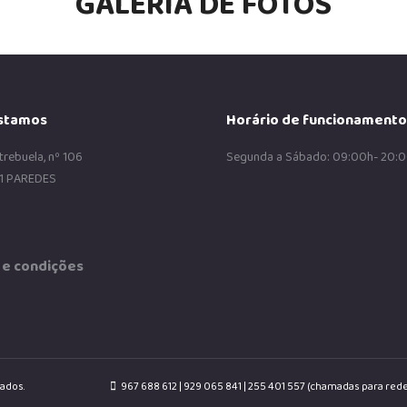
GALERIA DE FOTOS
stamos
Horário de funcionamento
trebuela, nº 106
Segunda a Sábado: 09:00h- 20:
1 PAREDES
e condições
vados.
967 688 612 | 929 065 841 | 255 401 557 (chamadas para rede