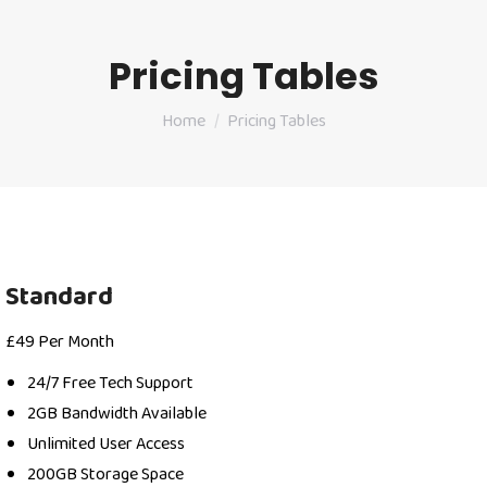
Pricing Tables
You are here:
Home
Pricing Tables
Standard
£
49
Per Month
24/7 Free Tech Support
2GB Bandwidth Available
Unlimited User Access
200GB Storage Space