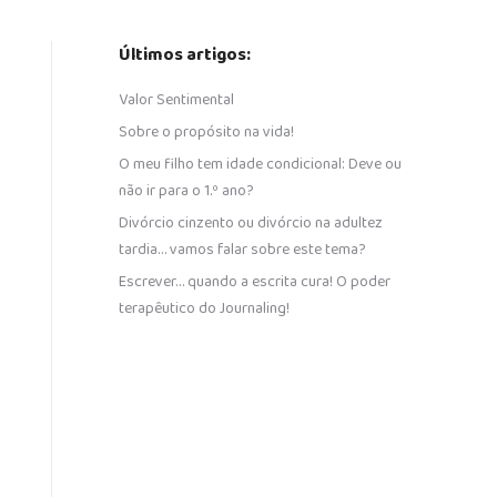
Últimos artigos:
Valor Sentimental
Sobre o propósito na vida!
O meu filho tem idade condicional: Deve ou
não ir para o 1.º ano?
Divórcio cinzento ou divórcio na adultez
tardia… vamos falar sobre este tema?
Escrever… quando a escrita cura! O poder
terapêutico do Journaling!