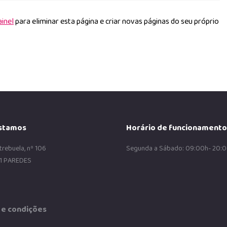
ainel
para eliminar esta página e criar novas páginas do seu próprio
stamos
Horário de funcionamento
trebuela, nº 106
Segunda a Sábado: 09:00h- 20:
1 PAREDES
e condições