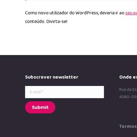
Como novo utilizador do WordPress, deveria ir ao
seu p
conteúdo. Divirta-se!
Subscrever newsletter
Onde e
E-mail *
Rua da Es
4580–09
Submit
Termos 