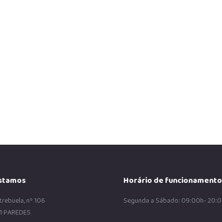
025
ológica onde as notificações
stamos
Horário de funcionamento
trebuela, nº 106
Segunda a Sábado: 09:00h- 20:
1 PAREDES