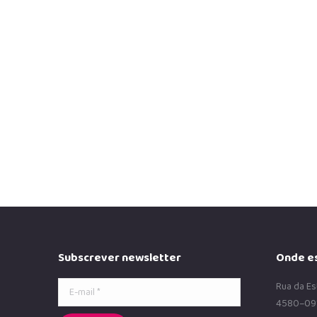
do Journaling!
Articles
,
Blog
,
Dicas
,
Educação
,
News
17 de Outubro, 2
Na pressa dos dias, numa sociedade marcadamente tecn
nos ecrãs não param, na acumulação e sobrecarga de…
Read more
Subscrever newsletter
Onde e
E-mail *
Rua da Es
4580–09