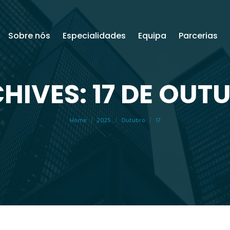
Sobre nós
Especialidades
Equipa
Parcerias
HIVES: 17 DE OUT
You are here:
Home
2025
Outubro
17