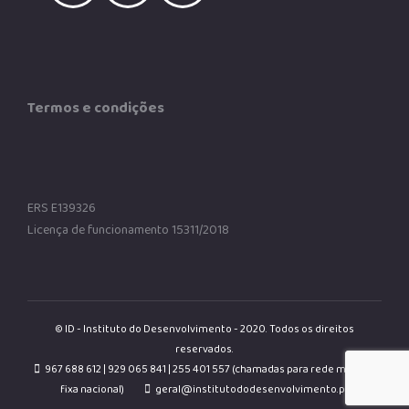
Termos e condições
ERS E139326
Licença de funcionamento 15311/2018
© ID - Instituto do Desenvolvimento - 2020. Todos os direitos
reservados.
967 688 612 | 929 065 841 | 255 401 557 (chamadas para rede móvel e
fixa nacional)
geral@institutododesenvolvimento.pt