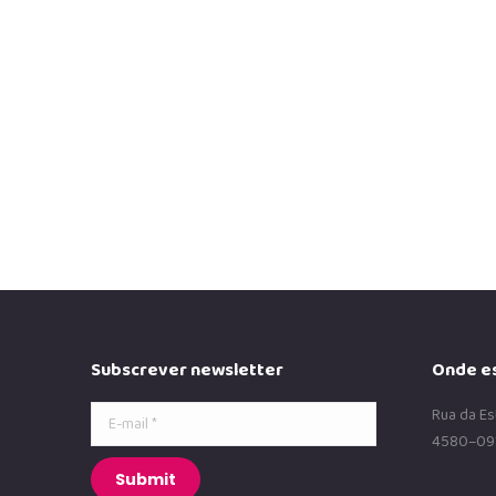
Blog
,
Crianças
,
Família
24 de Julho, 2025
No dia 26 de julho assinalamos uma data muito especial, 
dia permiti-nos refletir sobre…
Read more
Subscrever newsletter
Onde e
E-mail *
Rua da Es
4580–09
Submit