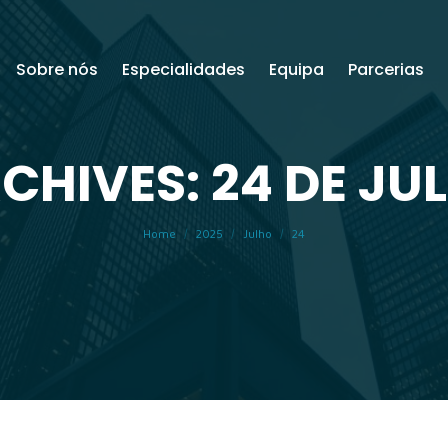
Sobre nós
Especialidades
Equipa
Parcerias
CHIVES: 24 DE JU
You are here:
Home
2025
Julho
24