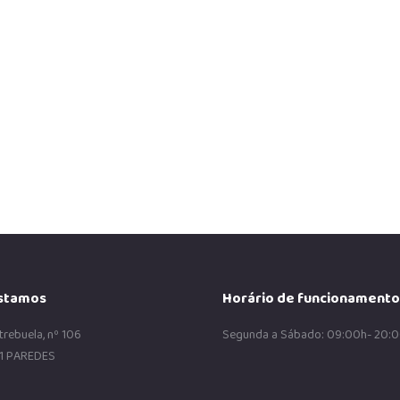
o Dia Mundial dos Avós. Este
stamos
Horário de funcionamento
trebuela, nº 106
Segunda a Sábado: 09:00h- 20:
1 PAREDES