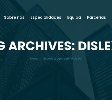
Sobre nós
Especialidades
Equipa
Parcerias
G ARCHIVES: DISLE
You are here:
Home
Entries tagged with "dislexia"