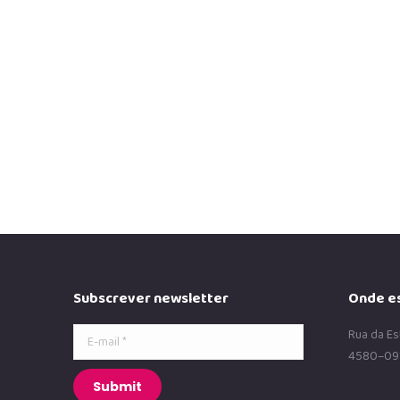
Blog
2 de Dezembro, 2019
Muitos de nós já ouvimos falar em Dislexia. Mas nem t
seu significado e as suas especificidades.…
Read more
Subscrever newsletter
Onde e
E-mail *
Rua da Es
4580–09
Submit