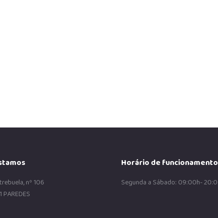
odos conhecemos claramente o
stamos
Horário de funcionamento
trebuela, nº 106
Segunda a Sábado: 09:00h- 20:
1 PAREDES