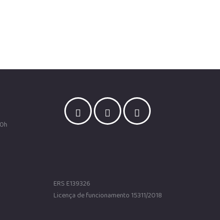
00h
ERS E139326
Licença de funcionamento 15311/2018