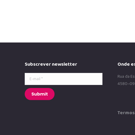
Subscrever newsletter
Onde e
E-mail *
Rua da Es
4580–09
Submit
Termos 