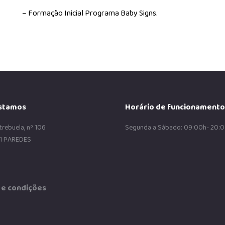
– Formação Inicial Programa Baby Signs.
stamos
Horário de funcionamento
trebuela, nº 106
Segunda a Sábado: 09:00h- 20:
1 PAREDES
e condições