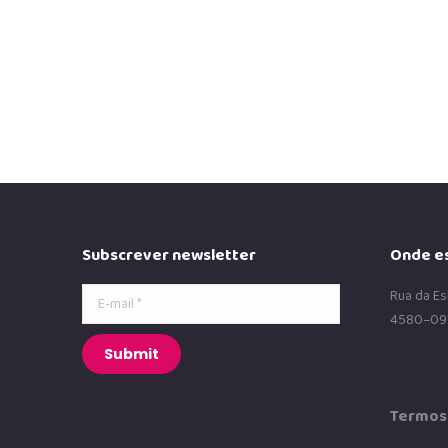
Subscrever newsletter
Onde e
E-mail *
Rua da Es
4580–09
Submit
Termos 