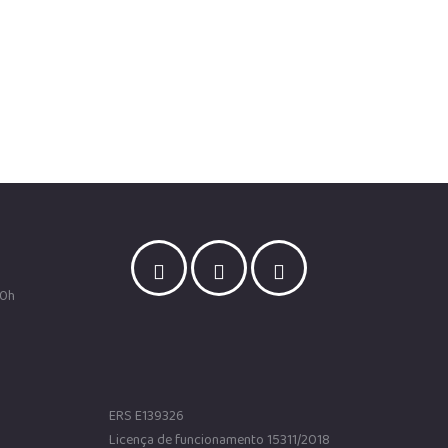
00h
ERS E139326
Licença de funcionamento 15311/2018