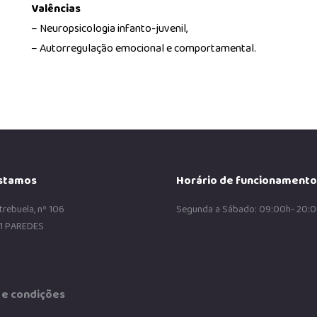
Valências
– Neuropsicologia infanto-juvenil,
– Autorregulação emocional e comportamental.
stamos
Horário de funcionamento
trebuela, nº 106
Segunda a Sábado: 09:00h- 20:
1 PAREDES
e condições