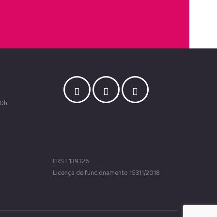
00h
ERS E139326
Licença de funcionamento 15311/2018