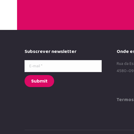
Subscrever newsletter
Onde e
E-mail *
Rua da Es
4580–09
Submit
Termos 